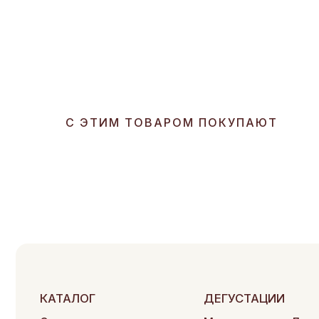
С ЭТИМ ТОВАРОМ ПОКУПАЮТ
КАТАЛОГ
ДЕГУСТАЦИИ
Сыры
Мероприятия в Дегустаци
Мясная продукция
Частные
дегустации
Гастрономия
Сырные тарелки