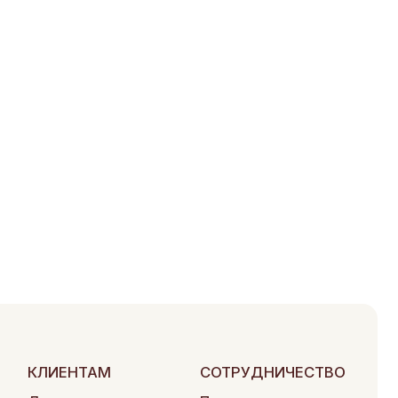
АМ
СОТРУДНИЧЕСТВО
а
Поставщикам
ие заказа
Партнерам
сыра
Вакансии
Маркетологам