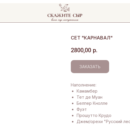
СЕТ "КАРНАВАЛ"
2800,00
р.
ЗАКАЗАТЬ
Наполнение:
Камамбер
Тет де Муан
Белпер Кнолле
Фуэт
Прошутто Крудо
Джем/орехи "Русский ле