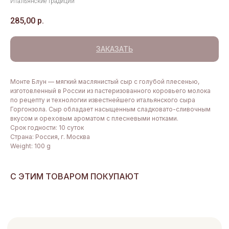
Итальянские традиции
285,00
р.
ЗАКАЗАТЬ
Монте Блун — мягкий маслянистый сыр с голубой плесенью,
изготовленный в России из пастеризованного коровьего молока
по рецепту и технологии известнейшего итальянского сыра
ДЕГУСТАЦИИ
КАТАЛОГ
Горгонзола. Сыр обладает насыщенным сладковато-сливочным
Мероприятия
Сыры
вкусом и ореховым ароматом с плесневыми нотками.
в Дегустационной
Мясная продукция
Срок годности: 10 суток
Частные дегустации
Гастрономия
Страна: Россия, г. Москва
Сырные тарелки
Weight: 100 g
Подарочные наборы
КЕЙТЕРИНГ
Аксессуары
Вино, сидры, пиво
Сырные столы
С ЭТИМ ТОВАРОМ ПОКУПАЮТ
Наборы для пикника
Аренда площадки
Подарочные сертификаты
Кейтеринг
КЛИЕНТАМ
СОТРУДНИЧЕСТВО
Доставка
Поставщикам