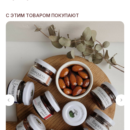
С ЭТИМ ТОВАРОМ ПОКУПАЮТ
ДЕГУСТАЦИИ
КАТАЛОГ
Мероприятия
Сыры
в Дегустационной
Мясная продукция
Частные дегустации
Гастрономия
Сырные тарелки
Подарочные наборы
КЕЙТЕРИНГ
Аксессуары
Вино, сидры, пиво
Сырные столы
Наборы для пикника
Аренда площадки
Подарочные сертификаты
Кейтеринг