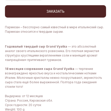
ЗАКАЗАТЬ
Пармезан – бесспорно самый известный в мире итальянский сыр.
Пармезан относится к твердым сырам.
Годовалый твердый сыр Grand Vyatka
— это абсолютный
аналог своего итальянского ровесника. Его плотная зернистая
структура хрустящими вкраплениями соли и манящий аромат
«запрещёнки» притягивают гурманов.
18 месяцев созревания сыра Grand Vyatka
— терпение
вознаграждено яркостью вкуса и ностальгическими нотками
Италии. Молочные кристаллы нежно похрустывают, зернистость
сыра стала ещё более выраженной. Полтора года ожидания
стоили того!
Выдержка: от 12 месяцев
Страна: Россия, Кировская обл.
Срок годности: 20 суток
Weight: 100 g