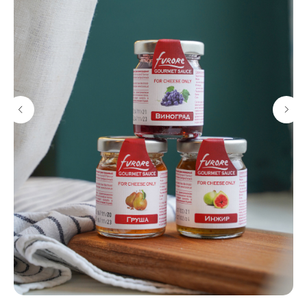
ДЕГУСТАЦИИ
КАТАЛОГ
Мероприятия
Сыры
в Дегустационной
Мясная продукция
Частные дегустации
Гастрономия
Сырные тарелки
Подарочные наборы
КЕЙТЕРИНГ
Аксессуары
Вино, сидры, пиво
Сырные столы
Наборы для пикника
Аренда площадки
Подарочные сертификаты
Кейтеринг
КЛИЕНТАМ
СОТРУДНИЧЕСТВО
Доставка
Поставщикам
Оформление заказа
Партнерам
Нарезка сыра
Вакансии
Возврат
Маркетологам