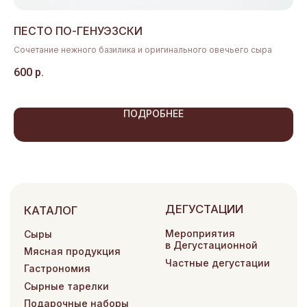
Разработка сайта
ПЕСТО ПО-ГЕНУЭЗСКИ
П
ООО «Сэй Чиз»
ИП Сысолова А.И.
Сочетание нежного базилика и оригинального овечьего сыра
Кл
по
600
р.
45
Политика конфиденциальности
Согласие на обработку персональных данных
Договор оферты
ПОДРОБНЕЕ