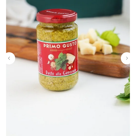
ДЕГУСТАЦИИ
КАТАЛОГ
Мероприятия
Сыры
в Дегустационной
Мясная продукция
Частные дегустации
Гастрономия
Сырные тарелки
Подарочные наборы
КЕЙТЕРИНГ
Аксессуары
Вино, сидры, пиво
Сырные столы
Наборы для пикника
Аренда площадки
Подарочные сертификаты
Кейтеринг
КЛИЕНТАМ
СОТРУДНИЧЕСТВО
Доставка
Поставщикам
Оформление заказа
Партнерам
Нарезка сыра
Вакансии
Возврат
Маркетологам