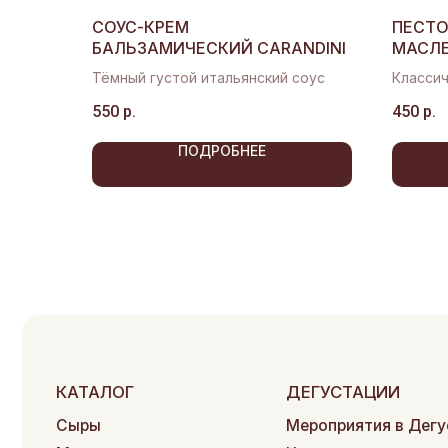
СОУС-КРЕМ
ПЕСТО
БАЛЬЗАМИЧЕСКИЙ CARANDINI
МАСЛ
Тёмный густой итальянский соус
Классич
основе 
550
р.
450
р.
помидо
ПОДРОБНЕЕ
КАТАЛОГ
ДЕГУСТАЦИИ
Сыры
Мероприятия в Дегустаци
Мясная продукция
Частные
дегустации
Гастрономия
Сырные тарелки
Подарочные наборы
КЕЙТЕРИНГ
Аксессуары
Вино, сидры, пиво
Сырные столы
Наборы для пикника
Аренда
площадки
Подарочные сертификаты
Кейтеринг