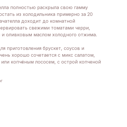
телла полностью раскрыла свою гамму
остать из холодильника примерно за 20
рачателла доходит до комнатной
сервировать свежими томатами черри,
 и оливковым маслом холодного отжима.
ля приготовления брускет, соусов и
чень хорошо сочетается с микс салатом,
 или копчёным лососем, с острой копченой
рг