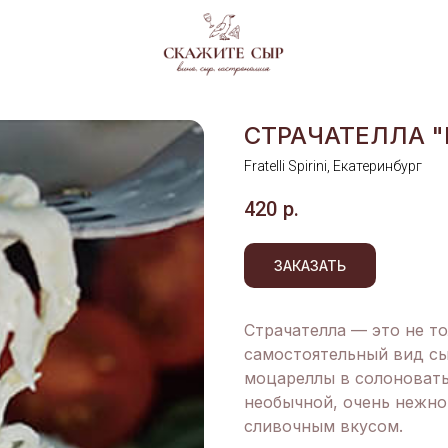
СТРАЧАТЕЛЛА "F
Fratelli Spirini, Екатеринбург
420
р.
ЗАКАЗАТЬ
Страчателла — это не то
самостоятельный вид сы
моцареллы в солоноваты
необычной, очень нежн
сливочным вкусом.