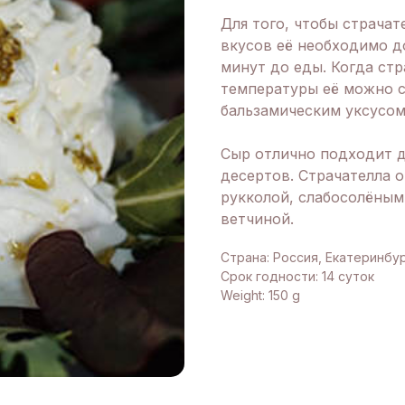
Для того, чтобы страча
вкусов её необходимо д
минут до еды. Когда ст
температуры её можно 
бальзамическим уксусом
Сыр отлично подходит д
десертов. Страчателла о
рукколой, слабосолёным
ветчиной.
Страна: Россия, Екатеринбу
Срок годности: 14 суток
Weight: 150 g