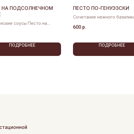
 НА ПОДСОЛНЕЧНОМ
ПЕСТО ПО-ГЕНУЭЗСКИ
Е
Сочетание нежного базилик
еские соусы Песто на
оригинального овечьего сы
600
р.
базилика и вяленых
ров
ПОДРОБНЕЕ
ПОДРОБНЕЕ
КЛИЕНТ
онной
Доставк
Оформлен
Нарезка 
Возврат