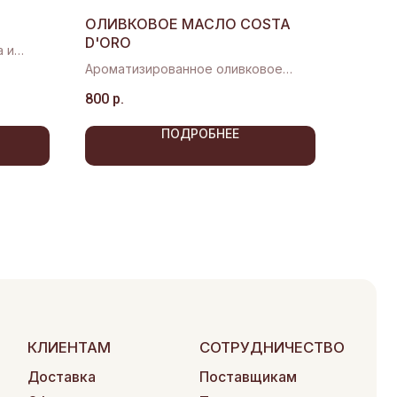
ОЛИВКОВОЕ МАСЛО COSTA
D'ORO
а и
ра
Ароматизированное оливковое
масло
800
р.
ПОДРОБНЕЕ
АМ
СОТРУДНИЧЕСТВО
а
Поставщикам
ие заказа
Партнерам
сыра
Вакансии
Маркетологам