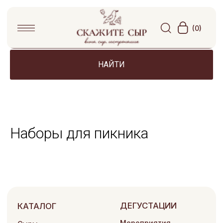
(0)
НАЙТИ
Наборы для пикника
ДЕГУСТАЦИИ
КАТАЛОГ
Мероприятия
Сыры
в Дегустационной
Мясная продукция
Частные дегустации
Гастрономия
Сырные тарелки
Подарочные наборы
КЕЙТЕРИНГ
Аксессуары
Вино, сидры, пиво
Сырные столы
Наборы для пикника
Аренда площадки