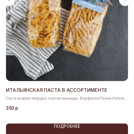
ДЕГУСТАЦИИ
КАТАЛОГ
Мероприятия
Сыры
в Дегустационной
Мясная продукция
Частные дегустации
Гастрономия
Сырные тарелки
Подарочные наборы
КЕЙТЕРИНГ
Аксессуары
Вино, сидры, пиво
Сырные столы
Наборы для пикника
Аренда площадки
Подарочные сертификаты
Кейтеринг
КЛИЕНТАМ
СОТРУДНИЧЕСТВО
Доставка
Поставщикам
Оформление заказа
Партнерам
Нарезка сыра
Вакансии
ИТАЛЬЯНСКАЯ ПАСТА В АССОРТИМЕНТЕ
С
Возврат
Маркетологам
Паста из муки твердых сортов пшеницы: Фарфалле/Пенне Ригате/
Тр
Лингвини
Разработка сайта
ООО «Сэй Чиз»
350
р.
45
ИП Сысолова А.И.
Политика конфиденциальности
ПОДРОБНЕЕ
Согласие на обработку персональных данных
Договор оферты